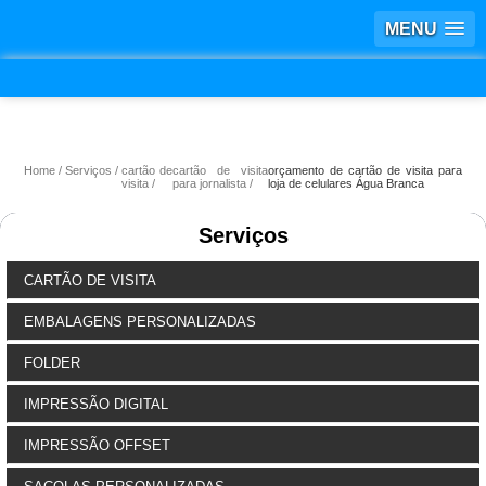
MENU
Home
Serviços
cartão de
cartão de visita
orçamento de cartão de visita para
visita
para jornalista
loja de celulares Água Branca
Serviços
CARTÃO DE VISITA
EMBALAGENS PERSONALIZADAS
FOLDER
IMPRESSÃO DIGITAL
IMPRESSÃO OFFSET