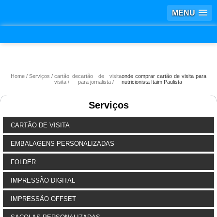
MENU
Home
Serviços
cartão de
cartão de visita
onde comprar cartão de visita para
visita
para jornalista
nutricionista Itaim Paulista
Serviços
CARTÃO DE VISITA
EMBALAGENS PERSONALIZADAS
FOLDER
IMPRESSÃO DIGITAL
IMPRESSÃO OFFSET