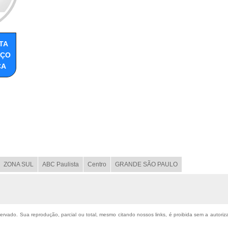
TA
EÇO
CA
ZONA SUL
ABC Paulista
Centro
GRANDE SÃO PAULO
eservado. Sua reprodução, parcial ou total, mesmo citando nossos links, é proibida sem a autori