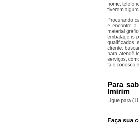
nome, telefon
tiverem algum
Procurando ca
e encontre a
material gráfi
embalagens pe
qualificados
cliente, busc
para atendê-l
serviços, como
fale conosco e
Para sab
Imirim
Ligue para
(1
Faça sua c