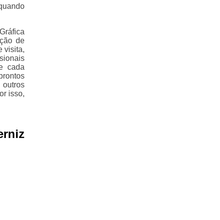
 quando
Gráfica
ução de
visita,
sionais
de cada
prontos
 outros
r isso,
erniz