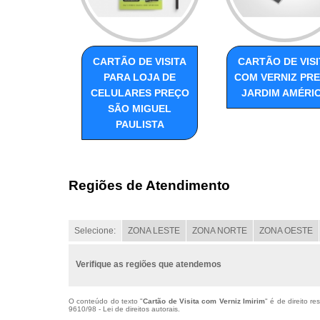
CARTÃO DE VISITA
CARTÃO DE VISI
PARA LOJA DE
COM VERNIZ PR
CELULARES PREÇO
JARDIM AMÉRI
SÃO MIGUEL
PAULISTA
Regiões de Atendimento
Selecione:
ZONA LESTE
ZONA NORTE
ZONA OESTE
Verifique as regiões que atendemos
O conteúdo do texto "
Cartão de Visita com Verniz Imirim
" é de direito r
9610/98 - Lei de direitos autorais
.