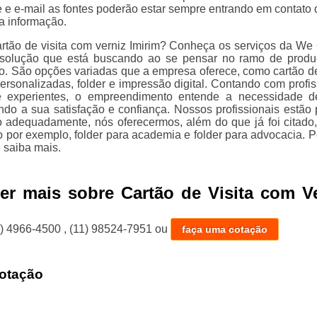
e e e-mail as fontes poderão estar sempre entrando em contato
a informação.
rtão de visita com verniz Imirim? Conheça os serviços da We 
 solução que está buscando ao se pensar no ramo de prod
co. São opções variadas que a empresa oferece, como cartão de 
rsonalizadas, folder e impressão digital. Contando com profis
 e experientes, o empreendimento entende a necessidade 
ando a sua satisfação e confiança. Nossos profissionais estão 
o adequadamente, nós oferecermos, além do que já foi citado,
 por exemplo, folder para academia e folder para advocacia. Po
 saiba mais.
er mais sobre Cartão de Visita com V
1) 4966-4500
,
(11) 98524-7951
ou
faça uma cotação
otação