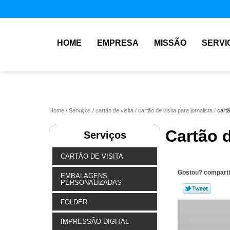
HOME
EMPRESA
MISSÃO
SERVI
Home
Serviços
cartão de visita
cartão de visita para jornalista
cartã
Cartão d
Serviços
CARTÃO DE VISITA
Gostou? comparti
EMBALAGENS
PERSONALIZADAS
FOLDER
IMPRESSÃO DIGITAL