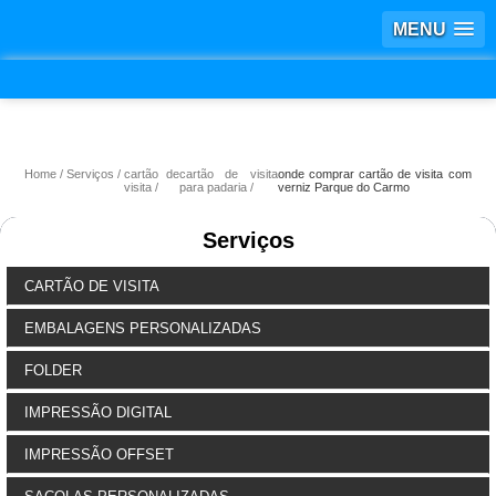
MENU
Home
Serviços
cartão de
cartão de visita
onde comprar cartão de visita com
visita
para padaria
verniz Parque do Carmo
Serviços
CARTÃO DE VISITA
EMBALAGENS PERSONALIZADAS
FOLDER
IMPRESSÃO DIGITAL
IMPRESSÃO OFFSET