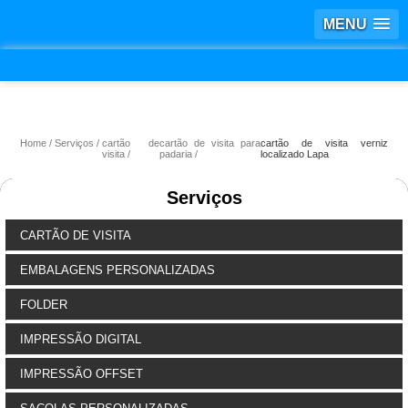
MENU
Home
Serviços
cartão de
cartão de visita para
cartão de visita verniz
visita
padaria
localizado Lapa
Serviços
CARTÃO DE VISITA
EMBALAGENS PERSONALIZADAS
FOLDER
IMPRESSÃO DIGITAL
IMPRESSÃO OFFSET