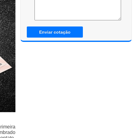
Enviar cotação
rimeira
embrado
ontato.