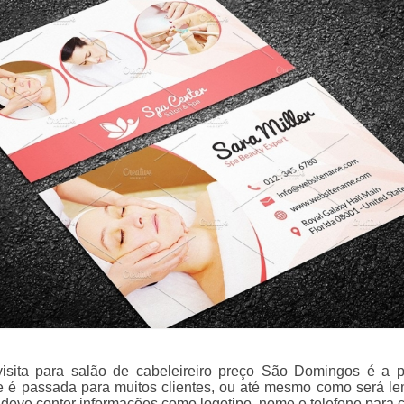
isita para salão de cabeleireiro preço São Domingos é a p
 é passada para muitos clientes, ou até mesmo como será l
 deve conter informações como logotipo, nome e telefone para c