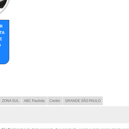
R
TA
E
O
ZONA SUL
ABC Paulista
Centro
GRANDE SÃO PAULO