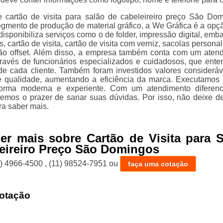
 cartão de visita para salão de cabeleireiro preço São Do
gmento de produção de material gráfico, a We Gráfica é a opç
 disponibiliza serviços como o de folder, impressão digital, em
, cartão de visita, cartão de visita com verniz, sacolas persona
ão offset. Além disso, a empresa também conta com um aten
através de funcionários especializados e cuidadosos, que ent
e cada cliente. Também foram investidos valores considerá
e qualidade, aumentando a eficiência da marca. Executamos
forma moderna e experiente. Com um atendimento diferen
remos o prazer de sanar suas dúvidas. Por isso, não deixe de
ra saber mais.
er mais sobre Cartão de Visita para 
eireiro Preço São Domingos
1) 4966-4500
,
(11) 98524-7951
ou
faça uma cotação
otação