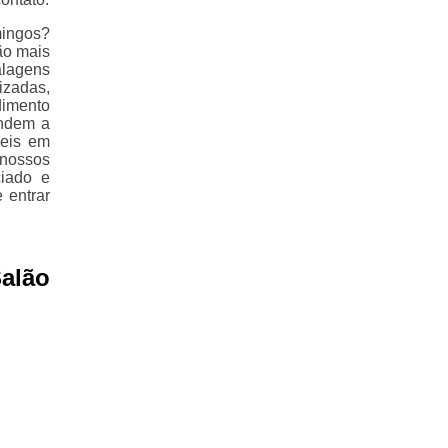
mingos?
ão mais
balagens
lizadas,
dimento
endem a
veis em
 nossos
ciado e
 entrar
Salão