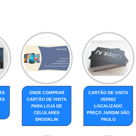
TA
ONDE COMPRAR
CARTÃO DE VISITA
TA
CARTÃO DE VISITA
VERNIZ
PARA LOJA DE
LOCALIZADO
CELULARES
PREÇO JARDIM SÃO
BROOKLIN
PAULO