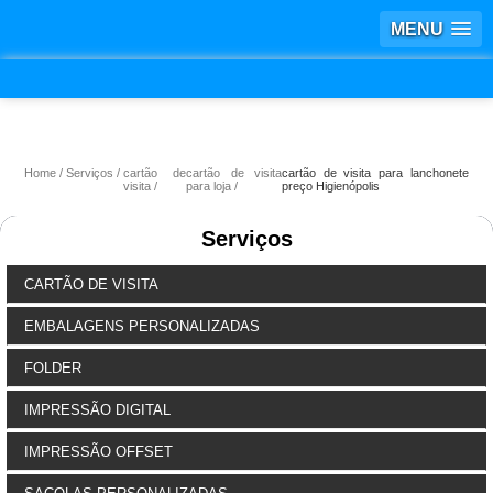
MENU
Home
Serviços
cartão de
cartão de visita
cartão de visita para lanchonete
visita
para loja
preço Higienópolis
Serviços
CARTÃO DE VISITA
EMBALAGENS PERSONALIZADAS
FOLDER
IMPRESSÃO DIGITAL
IMPRESSÃO OFFSET