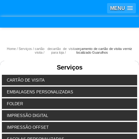
MENU
Home
Serviços
cartão de
cartão de visita
orçamento de cartão de visita verniz
visita
para loja
localizado Guarulhos
Serviços
CARTÃO DE VISITA
EMBALAGENS PERSONALIZADAS
FOLDER
IMPRESSÃO DIGITAL
IMPRESSÃO OFFSET