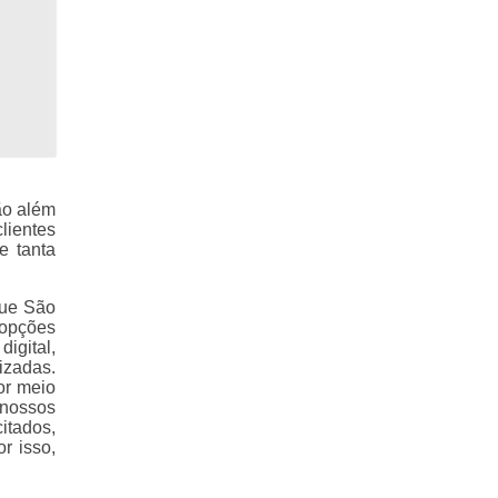
ão além
lientes
e tanta
que São
 opções
igital,
izadas.
or meio
 nossos
itados,
r isso,