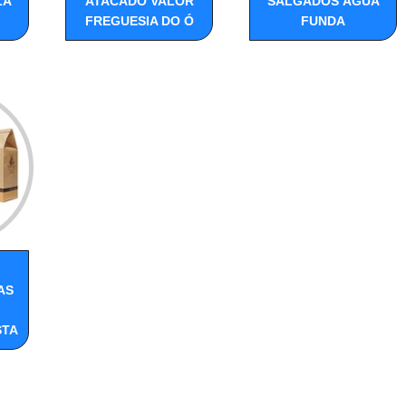
LA
ATACADO VALOR
SALGADOS ÁGUA
FREGUESIA DO Ó
FUNDA
AS
STA