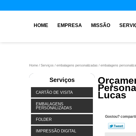
HOME
EMPRESA
MISSÃO
SERVI
Home
Serviços
embalagens personalizadas
embalagens personaliz
Orça
Serviços
Persona
Lucas
CARTÃO DE VISITA
EMBALAGENS
PERSONALIZADAS
Gostou? comparti
FOLDER
IMPRESSÃO DIGITAL