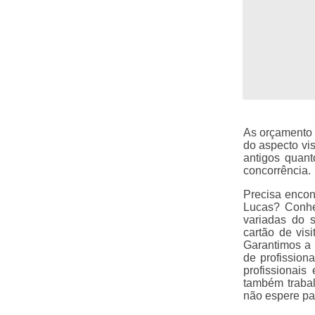
As orçamento
do aspecto vis
antigos quant
concorrência.
Precisa enco
Lucas? Conhe
variadas do s
cartão de visi
Garantimos a 
de profission
profissionais
também trabal
não espere pa