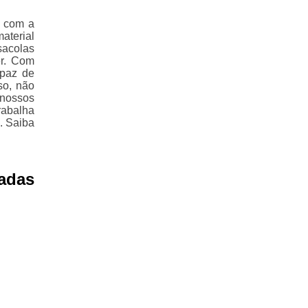
e com a
aterial
sacolas
er. Com
apaz de
so, não
 nossos
rabalha
. Saiba
adas