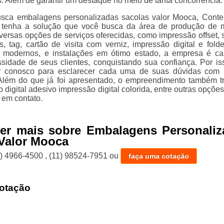
s. Além de garantir um destaque no meio de tanta concorrência.
sca embalagens personalizadas sacolas valor Mooca, Cont
 tenha a solução que você busca da área de produção de m
iversas opções de serviços oferecidas, como impressão offset, 
s, tag, cartão de visita com verniz, impressão digital e fold
 modernos, e instalações em ótimo estado, a empresa é c
ssidade de seus clientes, conquistando sua confiança. Por is
ar conosco para esclarecer cada uma de suas dúvidas com
 Além do que já foi apresentado, o empreendimento também t
digital adesivo impressão digital colorida, entre outras opções
 em contato.
ber mais sobre Embalagens Personaliz
Valor Mooca
1) 4966-4500
,
(11) 98524-7951
ou
faça uma cotação
otação