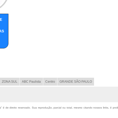
E
AS
ZONA SUL
ABC Paulista
Centro
GRANDE SÃO PAULO
a
" é de direito reservado. Sua reprodução, parcial ou total, mesmo citando nossos links, é proi