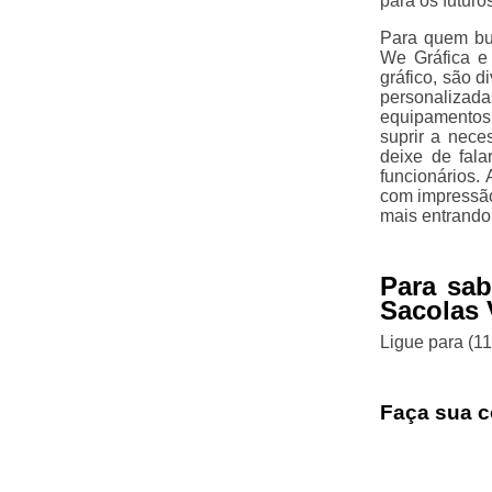
para os futuro
Para quem bu
We Gráfica e
gráfico, são d
personalizada
equipamentos
suprir a nece
deixe de fal
funcionários.
com impressão 
mais entrando
Para sa
Sacolas 
Ligue para
(1
Faça sua c