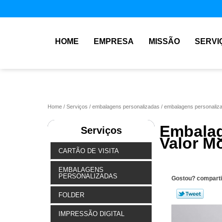
HOME
EMPRESA
MISSÃO
SERVI
Home
Serviços
embalagens personalizadas
embalagens personaliz
Embala
Serviços
Valor M
CARTÃO DE VISITA
EMBALAGENS
PERSONALIZADAS
Gostou? comparti
FOLDER
IMPRESSÃO DIGITAL