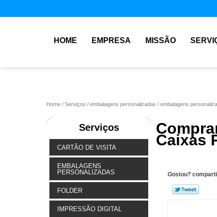
HOME
EMPRESA
MISSÃO
SERVI
Home
Serviços
embalagens personalizadas
embalagens personaliz
Compra
Serviços
Caixas P
CARTÃO DE VISITA
EMBALAGENS
PERSONALIZADAS
Gostou? comparti
FOLDER
IMPRESSÃO DIGITAL