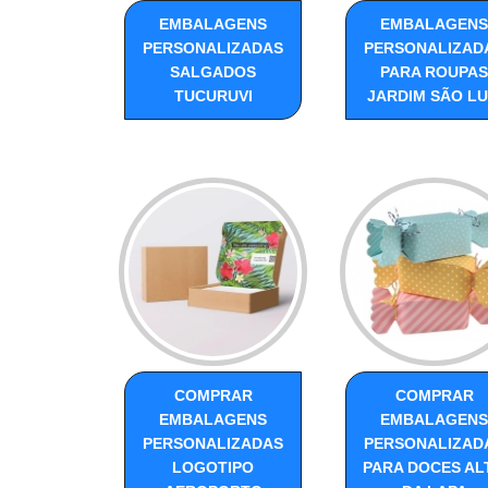
EMBALAGENS
EMBALAGENS
PERSONALIZADAS
PERSONALIZAD
SALGADOS
PARA ROUPAS
TUCURUVI
JARDIM SÃO LU
COMPRAR
COMPRAR
EMBALAGENS
EMBALAGENS
PERSONALIZADAS
PERSONALIZAD
LOGOTIPO
PARA DOCES AL