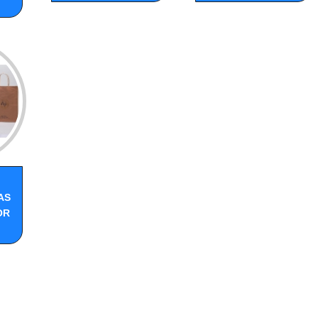
AS
OR