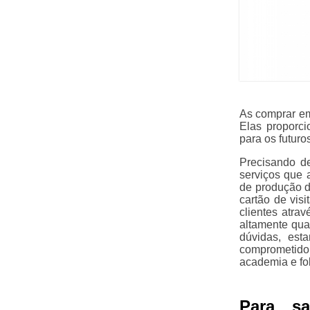
As comprar em
Elas proporci
para os futuro
Precisando d
serviços que 
de produção de
cartão de vis
clientes atra
altamente qua
dúvidas, est
comprometid
academia e fo
Para s