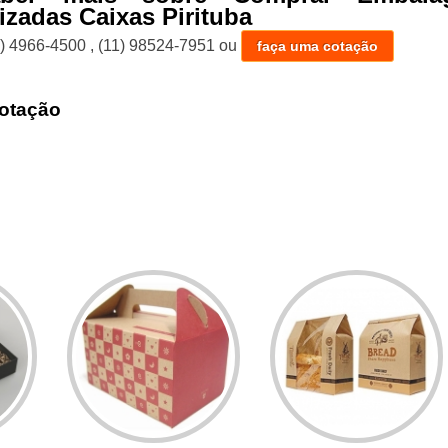
izadas Caixas Pirituba
1) 4966-4500
,
(11) 98524-7951
ou
faça uma cotação
otação