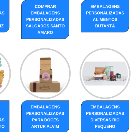
COMPRAR
EMBALAGENS
AS
EMBALAGENS
PERSONALIZADAS
PERSONALIZADAS
ALIMENTOS
IZ
SALGADOS SANTO
BUTANTÃ
AMARO
EMBALAGENS
EMBALAGENS
PERSONALIZADAS
PERSONALIZADAS
AS
PARA DOCES
DIVERSAS RIO
TO
ARTUR ALVIM
PEQUENO