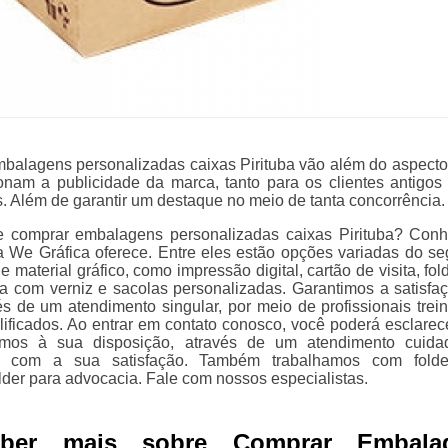
balagens personalizadas caixas Pirituba vão além do aspecto 
onam a publicidade da marca, tanto para os clientes antigos
s. Além de garantir um destaque no meio de tanta concorrência.
e comprar embalagens personalizadas caixas Pirituba? Con
a We Gráfica oferece. Entre eles estão opções variadas do s
 material gráfico, como impressão digital, cartão de visita, fold
ita com verniz e sacolas personalizadas. Garantimos a satisfa
vés de um atendimento singular, por meio de profissionais trei
lificados. Ao entrar em contato conosco, você poderá esclarec
amos à sua disposição, através de um atendimento cuida
o com a sua satisfação. Também trabalhamos com folde
lder para advocacia. Fale com nossos especialistas.
aber mais sobre Comprar Embala