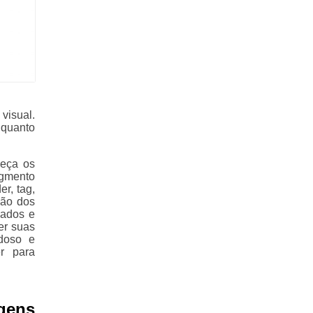
visual.
 quanto
heça os
egmento
er, tag,
ção dos
nados e
er suas
doso e
r para
gens