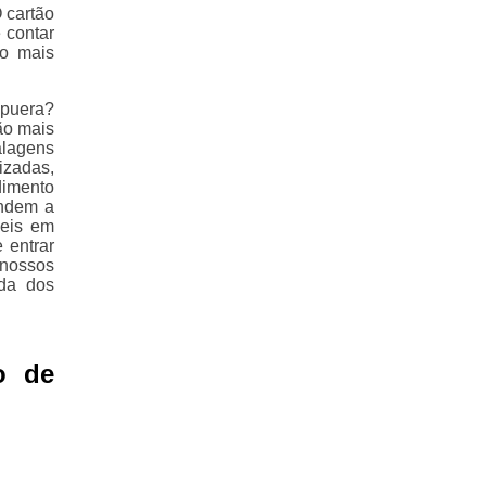
 cartão
 contar
 o mais
apuera?
ão mais
balagens
lizadas,
dimento
endem a
veis em
 entrar
 nossos
da dos
o de