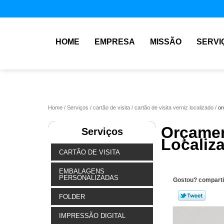
HOME
EMPRESA
MISSÃO
SERVI
Home
Serviços
cartão de visita
cartão de visita verniz localizado
or
Orçamen
Serviços
Localiz
CARTÃO DE VISITA
EMBALAGENS
PERSONALIZADAS
Gostou? comparti
FOLDER
IMPRESSÃO DIGITAL