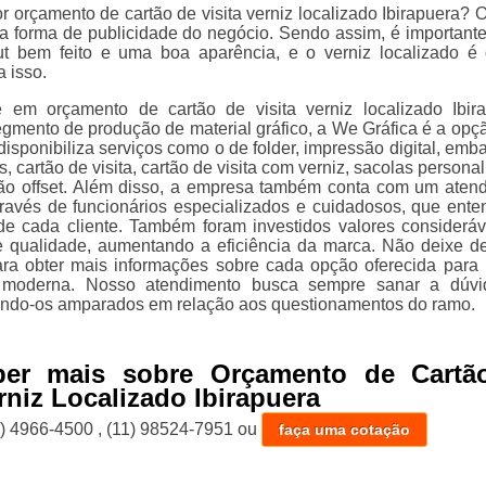
 orçamento de cartão de visita verniz localizado Ibirapuera? O
ma forma de publicidade do negócio. Sendo assim, é importante
t bem feito e uma boa aparência, e o verniz localizado é
 isso.
e em orçamento de cartão de visita verniz localizado Ibir
gmento de produção de material gráfico, a We Gráfica é a opç
 disponibiliza serviços como o de folder, impressão digital, em
, cartão de visita, cartão de visita com verniz, sacolas persona
ão offset. Além disso, a empresa também conta com um aten
através de funcionários especializados e cuidadosos, que ent
e cada cliente. Também foram investidos valores considerá
e qualidade, aumentando a eficiência da marca. Não deixe de
ra obter mais informações sobre cada opção oferecida para
 moderna. Nosso atendimento busca sempre sanar a dúvi
xando-os amparados em relação aos questionamentos do ramo.
ber mais sobre Orçamento de Cartã
erniz Localizado Ibirapuera
1) 4966-4500
,
(11) 98524-7951
ou
faça uma cotação