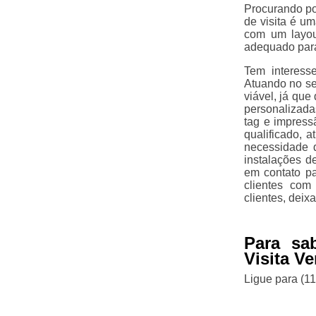
Procurando por
de visita é u
com um layou
adequado para
Tem interess
Atuando no se
viável, já que
personalizadas
tag e impress
qualificado, 
necessidade d
instalações d
em contato pa
clientes com
clientes, dei
Para sa
Visita V
Ligue para
(1