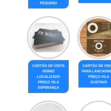
PEQUENO
CARTÃO DE VISITA
CARTÃO DE VISI
VERNIZ
PARA LANCHON
LOCALIZADO
PREÇO VILA
PREÇO VILA
GUSTAVO
ESPERANÇA