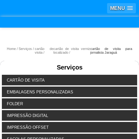
MENU
Home
Serviços
cartão de
cartão de visita verniz
cartão de visita para
visita
localizado
jornalista Jaraguá
Serviços
CARTÃO DE VISITA
EMBALAGENS PERSONALIZADAS
FOLDER
IMPRESSÃO DIGITAL
IMPRESSÃO OFFSET