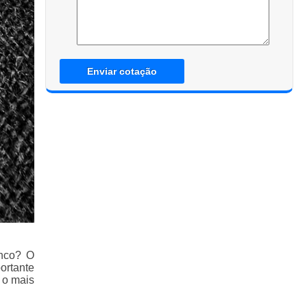
Enviar cotação
anco? O
ortante
 o mais