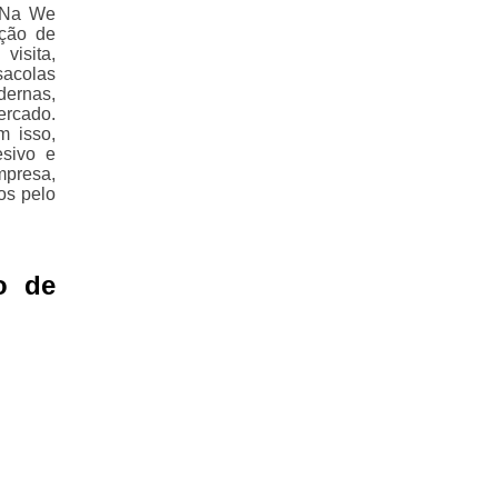
? Na We
ução de
visita,
sacolas
dernas,
rcado.
m isso,
esivo e
mpresa,
os pelo
o de