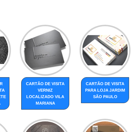
R
CARTÃO DE VISITA
CARTÃO DE VISITA
TA
VERNIZ
PARA LOJA JARDIM
ETE
LOCALIZADO VILA
SÃO PAULO
A
MARIANA