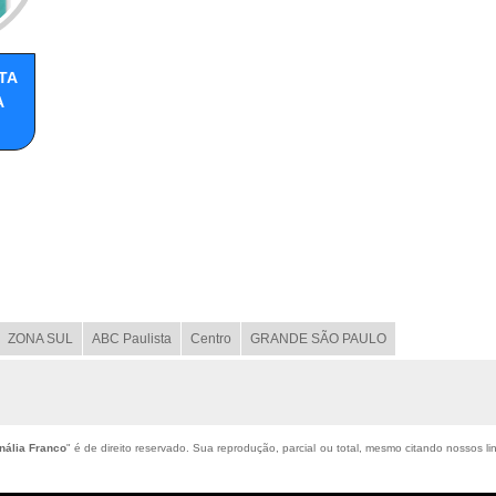
TA
A
ZONA SUL
ABC Paulista
Centro
GRANDE SÃO PAULO
nália Franco
" é de direito reservado. Sua reprodução, parcial ou total, mesmo citando nossos lin