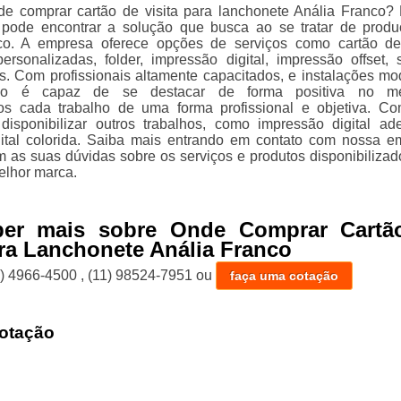
de comprar cartão de visita para lanchonete Anália Franco
ê pode encontrar a solução que busca ao se tratar de prod
ico. A empresa oferece opções de serviços como cartão de 
rsonalizadas, folder, impressão digital, impressão offset, 
s. Com profissionais altamente capacitados, e instalações mo
ão é capaz de se destacar de forma positiva no me
s cada trabalho de uma forma profissional e objetiva. Co
isponibilizar outros trabalhos, como impressão digital ad
ital colorida. Saiba mais entrando em contato com nossa e
 as suas dúvidas sobre os serviços e produtos disponibilizad
lhor marca.
ber mais sobre Onde Comprar Cartã
ara Lanchonete Anália Franco
1) 4966-4500
,
(11) 98524-7951
ou
faça uma cotação
otação