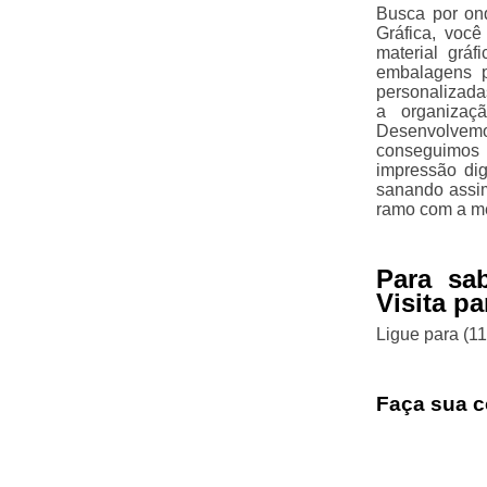
Busca por on
Gráfica, voc
material gráf
embalagens pe
personalizada
a organizaç
Desenvolvemo
conseguimos d
impressão dig
sanando assim
ramo com a me
Para sa
Visita p
Ligue para
(1
Faça sua c