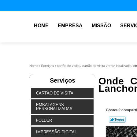
HOME
EMPRESA
MISSÃO
SERVI
Home
Serviços
cartão de visita
cartão de visita verniz localizado
on
Onde Co
Serviços
Lanchon
CARTÃO DE VISITA
EMBALAGENS
PERSONALIZADAS
Gostou? comparti
FOLDER
IMPRESSÃO DIGITAL