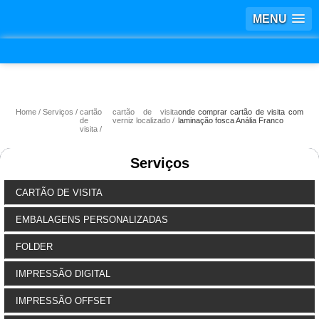
MENU
Home
Serviços
cartão
cartão de visita
onde comprar cartão de visita com
de
verniz localizado
laminação fosca Anália Franco
visita
Serviços
CARTÃO DE VISITA
EMBALAGENS PERSONALIZADAS
FOLDER
IMPRESSÃO DIGITAL
IMPRESSÃO OFFSET