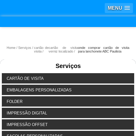
MENU
Home
Serviços
cartão de
cartão de visita
onde comprar cartão de visita
visita
verniz localizado
para lanchonete ABC Paulista
Serviços
CARTÃO DE VISITA
EMBALAGENS PERSONALIZADAS
FOLDER
IMPRESSÃO DIGITAL
IMPRESSÃO OFFSET