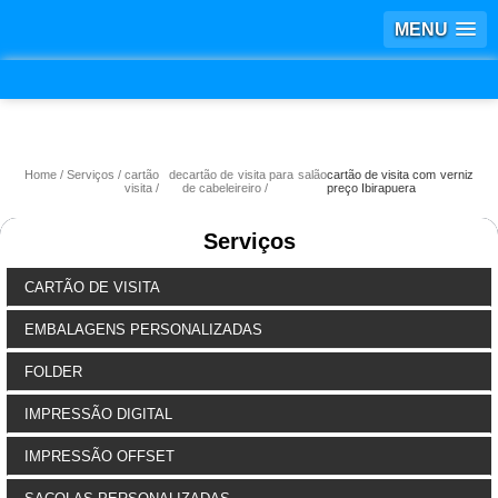
MENU
Home
Serviços
cartão de
cartão de visita para salão
cartão de visita com verniz
visita
de cabeleireiro
preço Ibirapuera
Serviços
CARTÃO DE VISITA
EMBALAGENS PERSONALIZADAS
FOLDER
IMPRESSÃO DIGITAL
IMPRESSÃO OFFSET