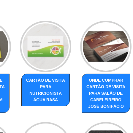
E
CARTÃO DE VISITA
ONDE COMPRAR
TA
PARA
CARTÃO DE VISITA
E
NUTRICIONISTA
PARA SALÃO DE
M
ÁGUA RASA
CABELEIREIRO
JOSÉ BONIFÁCIO