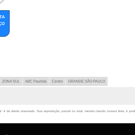
TA
ÇO
ZONA SUL
ABC Paulista
Centro
GRANDE SÃO PAULO
s
" é de direito reservado. Sua reprodução, parcial ou total, mesmo citando nossos links, é proi