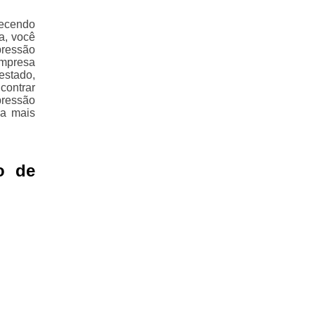
recendo
a, você
pressão
empresa
estado,
contrar
pressão
ba mais
o de