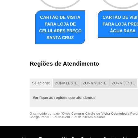
CARTÃO DE VISITA
CARTÃO DE VISI
PARA LOJA DE
PARA LOJA PRE
CELULARES PREÇO
ÁGUA RASA
SANTA CRUZ
Regiões de Atendimento
Selecione:
ZONA LESTE
ZONA NORTE
ZONA OESTE
Verifique as regiões que atendemos
O conteúdo do texto "
Onde Comprar Cartão de Visita Odontologia Peru
Código Penal –
Lei 9610/98 - Lei de direitos autorais
.