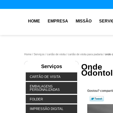
HOME
EMPRESA
MISSÃO
SERVI
Home
Serviços
cartão de visita
cartão de visita para padaria
onde c
Onde 
Serviços
Odontol
CARTÃO DE VISITA
EMBALAGENS
PERSONALIZADAS
Gostou? comparti
FOLDER
IMPRESSÃO DIGITAL