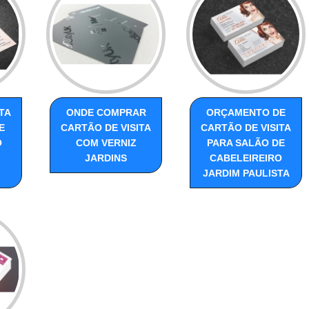
TA
ONDE COMPRAR
ORÇAMENTO DE
E
CARTÃO DE VISITA
CARTÃO DE VISITA
O
COM VERNIZ
PARA SALÃO DE
JARDINS
CABELEIREIRO
JARDIM PAULISTA