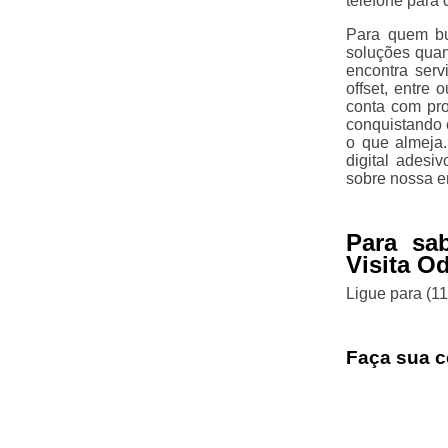
telefone para 
Para quem bu
soluções quan
encontra serv
offset, entre
conta com pro
conquistando 
o que almeja
digital adesi
sobre nossa e
Para sa
Visita O
Ligue para
(1
Faça sua c