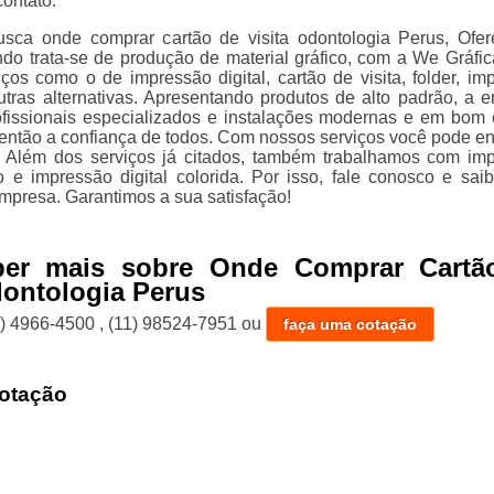
contato.
sca onde comprar cartão de visita odontologia Perus, Ofe
do trata-se de produção de material gráfico, com a We Gráfic
iços como o de impressão digital, cartão de visita, folder, im
 outras alternativas. Apresentando produtos de alto padrão, a 
fissionais especializados e instalações modernas e em bom 
então a confiança de todos. Com nossos serviços você pode en
. Além dos serviços já citados, também trabalhamos com im
vo e impressão digital colorida. Por isso, fale conosco e sai
mpresa. Garantimos a sua satisfação!
ber mais sobre Onde Comprar Cartã
dontologia Perus
1) 4966-4500
,
(11) 98524-7951
ou
faça uma cotação
otação