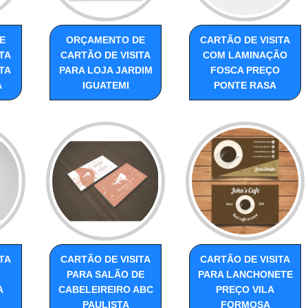
E
ORÇAMENTO DE
CARTÃO DE VISITA
TA
CARTÃO DE VISITA
COM LAMINAÇÃO
TA
PARA LOJA JARDIM
FOSCA PREÇO
A
IGUATEMI
PONTE RASA
TA
CARTÃO DE VISITA
CARTÃO DE VISITA
PARA SALÃO DE
PARA LANCHONETE
A
CABELEIREIRO ABC
PREÇO VILA
PAULISTA
FORMOSA