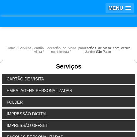
MENU
Home
Serviços
cartão de
cartão de visita para
cartões de visita com verniz
visita
nutricionista
Jardim São Paulo
Serviços
CARTÃO DE VISITA
EMBALAGENS PERSONALIZADAS
FOLDER
IMPRESSÃO DIGITAL
IMPRESSÃO OFFSET