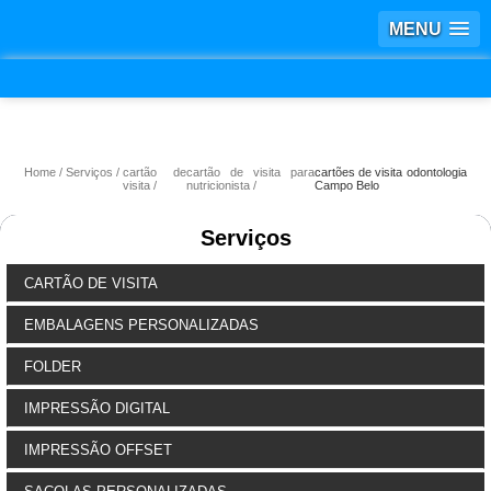
MENU
Home
Serviços
cartão de
cartão de visita para
cartões de visita odontologia
visita
nutricionista
Campo Belo
Serviços
CARTÃO DE VISITA
EMBALAGENS PERSONALIZADAS
FOLDER
IMPRESSÃO DIGITAL
IMPRESSÃO OFFSET