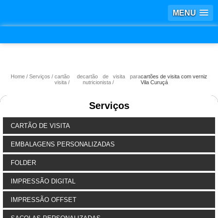
MENU
Home
Serviços
cartão de
cartão de visita para
cartões de visita com verniz
visita
nutricionista
Vila Curuçá
Serviços
CARTÃO DE VISITA
EMBALAGENS PERSONALIZADAS
FOLDER
IMPRESSÃO DIGITAL
IMPRESSÃO OFFSET