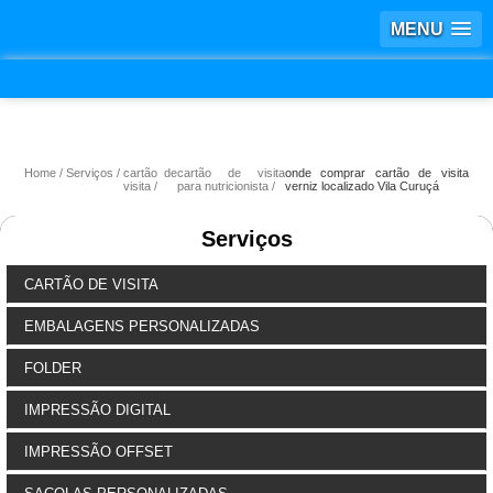
MENU
Home
Serviços
cartão de
cartão de visita
onde comprar cartão de visita
visita
para nutricionista
verniz localizado Vila Curuçá
Serviços
CARTÃO DE VISITA
EMBALAGENS PERSONALIZADAS
FOLDER
IMPRESSÃO DIGITAL
IMPRESSÃO OFFSET