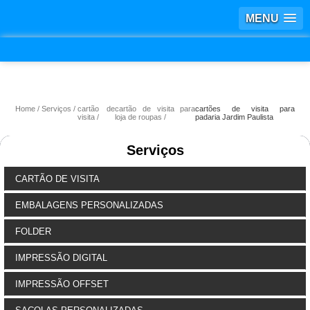
MENU
Home
Serviços
cartão de
cartão de visita para
cartões de visita para
visita
loja de roupas
padaria Jardim Paulista
Serviços
CARTÃO DE VISITA
EMBALAGENS PERSONALIZADAS
FOLDER
IMPRESSÃO DIGITAL
IMPRESSÃO OFFSET