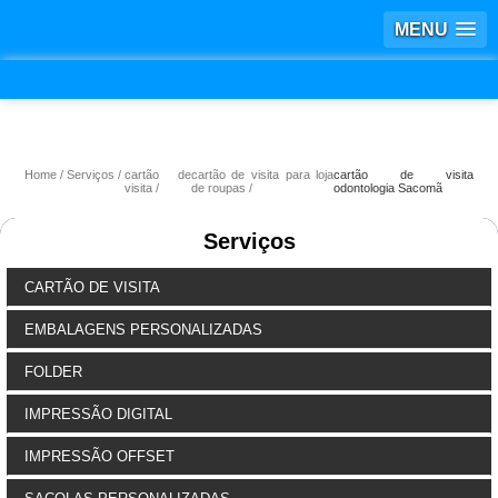
MENU
Home
Serviços
cartão de
cartão de visita para loja
cartão de visita
visita
de roupas
odontologia Sacomã
Serviços
CARTÃO DE VISITA
EMBALAGENS PERSONALIZADAS
FOLDER
IMPRESSÃO DIGITAL
IMPRESSÃO OFFSET