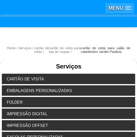
MENU
Home
Serviços
cartão de
cartão de visita para
cartão de visita para salão de
visita
loja de roupas
cabeleireiro Jardim Paulista
Serviços
CARTÃO DE VISITA
EMBALAGENS PERSONALIZADAS
FOLDER
IMPRESSÃO DIGITAL
IMPRESSÃO OFFSET