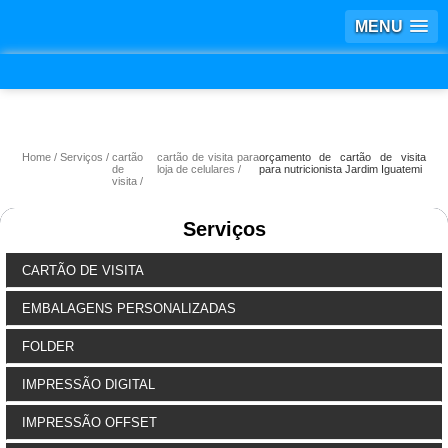
MENU
Home
Serviços
cartão
cartão de visita para
orçamento de cartão de visita
de
loja de celulares
para nutricionista Jardim Iguatemi
visita
Serviços
CARTÃO DE VISITA
EMBALAGENS PERSONALIZADAS
FOLDER
IMPRESSÃO DIGITAL
IMPRESSÃO OFFSET