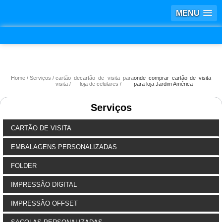
MENU
Home
Serviços
cartão de
cartão de visita para
onde comprar cartão de visita
visita
loja de celulares
para loja Jardim América
Serviços
CARTÃO DE VISITA
EMBALAGENS PERSONALIZADAS
FOLDER
IMPRESSÃO DIGITAL
IMPRESSÃO OFFSET