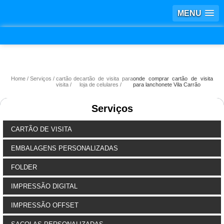
MENU
Home
Serviços
cartão de
cartão de visita para
onde comprar cartão de visita
visita
loja de celulares
para lanchonete Vila Carrão
Serviços
CARTÃO DE VISITA
EMBALAGENS PERSONALIZADAS
FOLDER
IMPRESSÃO DIGITAL
IMPRESSÃO OFFSET