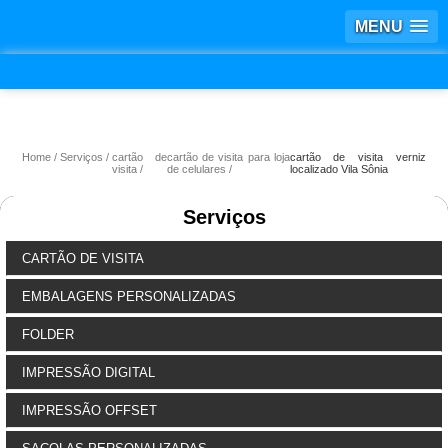
MENU
Home
Serviços
cartão de
cartão de visita para loja
cartão de visita verniz
visita
de celulares
localizado Vila Sônia
Serviços
CARTÃO DE VISITA
EMBALAGENS PERSONALIZADAS
FOLDER
IMPRESSÃO DIGITAL
IMPRESSÃO OFFSET