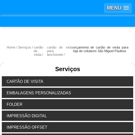
MENU
Home
Serviços
cartão
cartão de visita
orçamento de cartão de visita para
de
para
loja de celulares São Miguel Paulista
visita
lanchonete
Serviços
CARTÃO DE VISITA
EMBALAGENS PERSONALIZADAS
FOLDER
IMPRESSÃO DIGITAL
IMPRESSÃO OFFSET