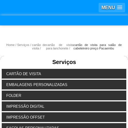
MENU
Home
Serviços
cartão de
cartão de visita
cartão de visita para salão de
visita
para lanchonete
cabeleireiro preço Pacaembu
Serviços
CARTÃO DE VISITA
EMBALAGENS PERSONALIZADAS
FOLDER
IMPRESSÃO DIGITAL
IMPRESSÃO OFFSET