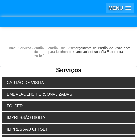
MENU
Home
Serviços
cartão
cartão de visita
orçamento de cartão de visita com
de
para lanchonete
laminação fosca Vila Esperança
visita
Serviços
CARTÃO DE VISITA
EMBALAGENS PERSONALIZADAS
FOLDER
IMPRESSÃO DIGITAL
IMPRESSÃO OFFSET