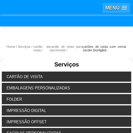
MENU
Home
Serviços
cartão de
cartão de visita para
cartões de visita com verniz
visita
lanchonete
Jardim Bonfiglioli
Serviços
CARTÃO DE VISITA
EMBALAGENS PERSONALIZADAS
FOLDER
IMPRESSÃO DIGITAL
IMPRESSÃO OFFSET