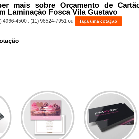
ber mais sobre Orçamento de Cartã
om Laminação Fosca Vila Gustavo
1) 4966-4500
,
(11) 98524-7951
ou
faça uma cotação
otação