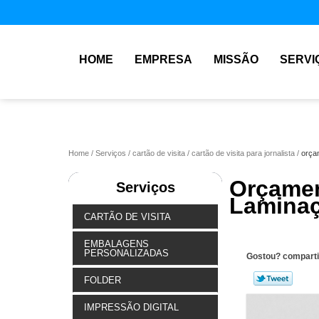
HOME
EMPRESA
MISSÃO
SERVI
Home
Serviços
cartão de visita
cartão de visita para jornalista
orça
Orçame
Serviços
Laminaç
CARTÃO DE VISITA
EMBALAGENS
PERSONALIZADAS
Gostou? comparti
FOLDER
IMPRESSÃO DIGITAL