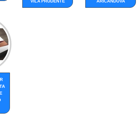
VILA PRUDENTE
ARICANDUVA
R
TA
E
O