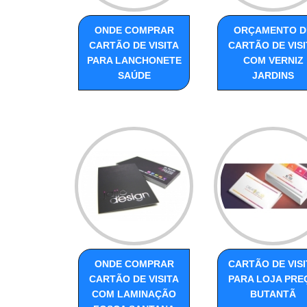
ONDE COMPRAR
ORÇAMENTO D
CARTÃO DE VISITA
CARTÃO DE VISI
PARA LANCHONETE
COM VERNIZ
SAÚDE
JARDINS
ONDE COMPRAR
CARTÃO DE VISI
CARTÃO DE VISITA
PARA LOJA PRE
COM LAMINAÇÃO
BUTANTÃ