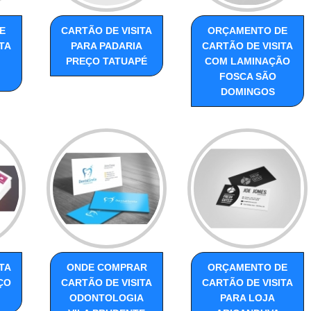
E
CARTÃO DE VISITA
ORÇAMENTO DE
TA
PARA PADARIA
CARTÃO DE VISITA
PREÇO TATUAPÉ
COM LAMINAÇÃO
FOSCA SÃO
DOMINGOS
TA
ONDE COMPRAR
ORÇAMENTO DE
ÇO
CARTÃO DE VISITA
CARTÃO DE VISITA
ODONTOLOGIA
PARA LOJA