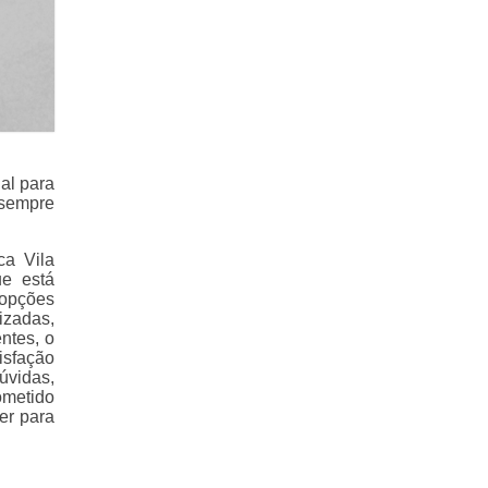
al para
 sempre
ca Vila
e está
 opções
izadas,
ntes, o
isfação
úvidas,
ometido
er para