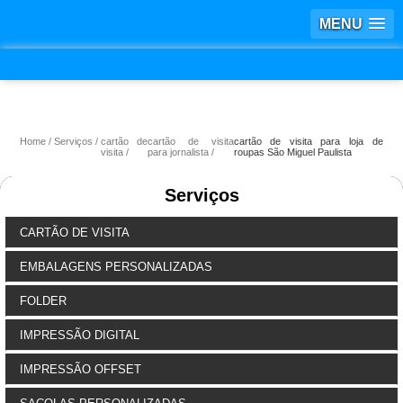
MENU
Home
Serviços
cartão de
cartão de visita
cartão de visita para loja de
visita
para jornalista
roupas São Miguel Paulista
Serviços
CARTÃO DE VISITA
EMBALAGENS PERSONALIZADAS
FOLDER
IMPRESSÃO DIGITAL
IMPRESSÃO OFFSET