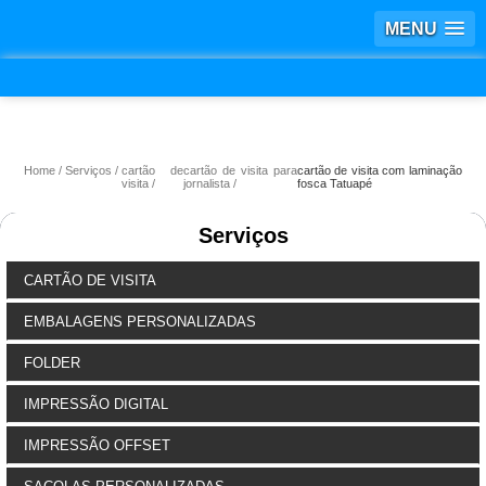
MENU
Home
Serviços
cartão de
cartão de visita para
cartão de visita com laminação
visita
jornalista
fosca Tatuapé
Serviços
CARTÃO DE VISITA
EMBALAGENS PERSONALIZADAS
FOLDER
IMPRESSÃO DIGITAL
IMPRESSÃO OFFSET