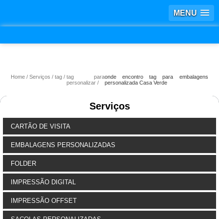
MENU
Home
Serviços
tag
tag para
onde encontro tag para embalagens
personalizar
personalizada Casa Verde
Serviços
CARTÃO DE VISITA
EMBALAGENS PERSONALIZADAS
FOLDER
IMPRESSÃO DIGITAL
IMPRESSÃO OFFSET