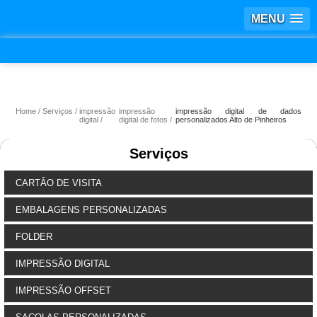
MENU
Home
Serviços
impressão
impressão
impressão digital de dados
digital
digital de fotos
personalizados Alto de Pinheiros
Serviços
CARTÃO DE VISITA
EMBALAGENS PERSONALIZADAS
FOLDER
IMPRESSÃO DIGITAL
IMPRESSÃO OFFSET