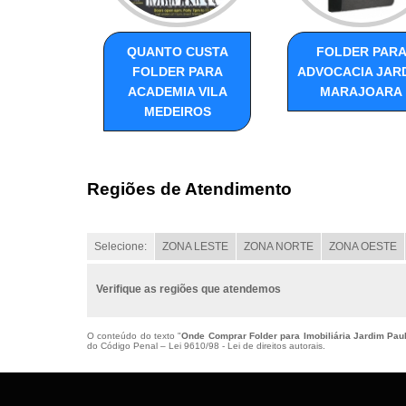
QUANTO CUSTA
FOLDER PAR
FOLDER PARA
ADVOCACIA JAR
ACADEMIA VILA
MARAJOARA
MEDEIROS
Regiões de Atendimento
Selecione:
ZONA LESTE
ZONA NORTE
ZONA OESTE
Verifique as regiões que atendemos
O conteúdo do texto "
Onde Comprar Folder para Imobiliária Jardim Pau
do Código Penal –
Lei 9610/98 - Lei de direitos autorais
.