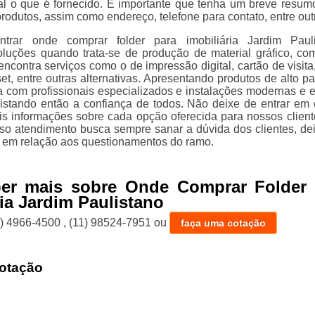
al o que é fornecido. É importante que tenha um breve resum
odutos, assim como endereço, telefone para contato, entre out
ntrar onde comprar folder para imobiliária Jardim Paul
luções quando trata-se de produção de material gráfico, c
encontra serviços como o de impressão digital, cartão de visita,
et, entre outras alternativas. Apresentando produtos de alto pa
 com profissionais especializados e instalações modernas e
istando então a confiança de todos. Não deixe de entrar em 
is informações sobre cada opção oferecida para nossos clien
o atendimento busca sempre sanar a dúvida dos clientes, de
em relação aos questionamentos do ramo.
ber mais sobre Onde Comprar Folder 
ria Jardim Paulistano
1) 4966-4500
,
(11) 98524-7951
ou
faça uma cotação
otação