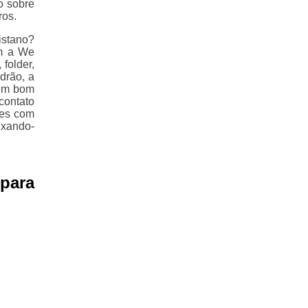
o sobre
ros.
istano?
om a We
 folder,
drão, a
 em bom
contato
tes com
ixando-
para