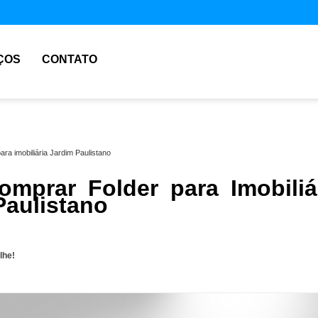
ÇOS
CONTATO
ara imobiliária Jardim Paulistano
mprar Folder para Imobiliá
Paulistano
lhe!