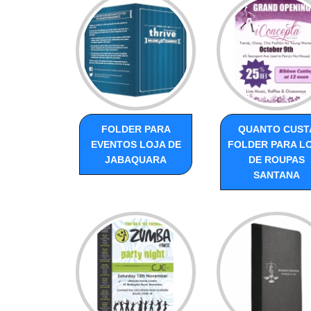
FOLDER PARA
QUANTO CUST
EVENTOS LOJA DE
FOLDER PARA L
JABAQUARA
DE ROUPAS
SANTANA