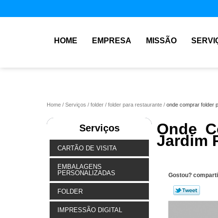
HOME
EMPRESA
MISSÃO
SERVI
Home
Serviços
folder
folder para restaurante
onde comprar folder p
Onde Co
Serviços
Jardim 
CARTÃO DE VISITA
EMBALAGENS
PERSONALIZADAS
Gostou? comparti
FOLDER
IMPRESSÃO DIGITAL