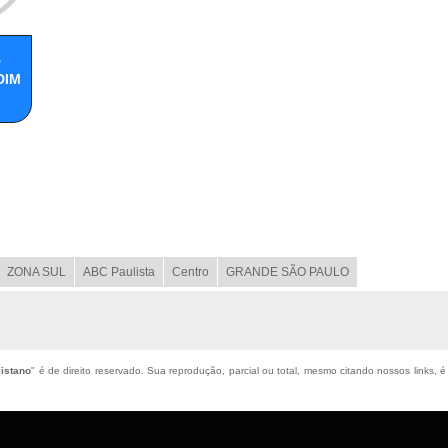
A
DIM
ZONA SUL
ABC Paulista
Centro
GRANDE SÃO PAULO
listano
" é de direito reservado. Sua reprodução, parcial ou total, mesmo citando nossos links, é