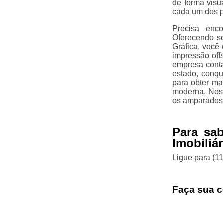
de forma visu
cada um dos pr
Precisa enco
Oferecendo so
Gráfica, você 
impressão offs
empresa conta
estado, conqu
para obter ma
moderna. Noss
os amparados 
Para sa
Imobiliá
Ligue para
(1
Faça sua c