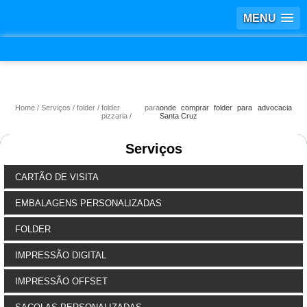
MENU
Home
Serviços
folder
folder para
onde comprar folder para advocacia
pizzaria
Santa Cruz
Serviços
CARTÃO DE VISITA
EMBALAGENS PERSONALIZADAS
FOLDER
IMPRESSÃO DIGITAL
IMPRESSÃO OFFSET