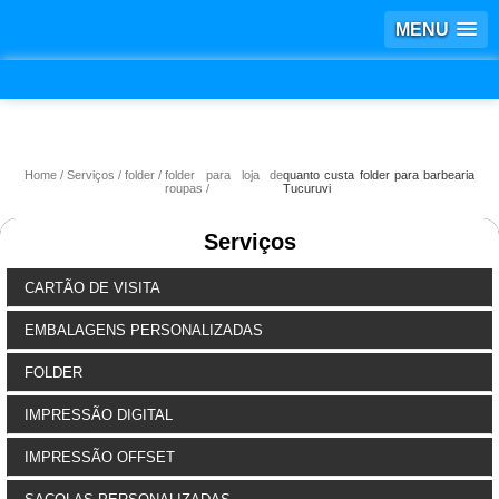
MENU
Home
Serviços
folder
folder para loja de
quanto custa folder para barbearia
roupas
Tucuruvi
Serviços
CARTÃO DE VISITA
EMBALAGENS PERSONALIZADAS
FOLDER
IMPRESSÃO DIGITAL
IMPRESSÃO OFFSET