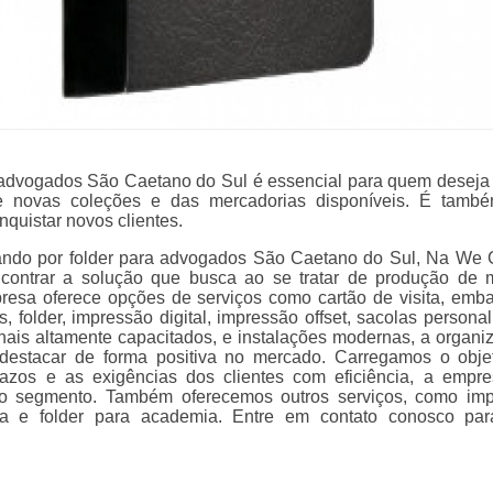
 advogados São Caetano do Sul é essencial para quem deseja 
e novas coleções e das mercadorias disponíveis. É tamb
quistar novos clientes.
ndo por folder para advogados São Caetano do Sul, Na We G
contrar a solução que busca ao se tratar de produção de m
presa oferece opções de serviços como cartão de visita, emb
, folder, impressão digital, impressão offset, sacolas personal
nais altamente capacitados, e instalações modernas, a organi
destacar de forma positiva no mercado. Carregamos o obje
razos e as exigências dos clientes com eficiência, a empr
o segmento. Também oferecemos outros serviços, como im
rida e folder para academia. Entre em contato conosco pa