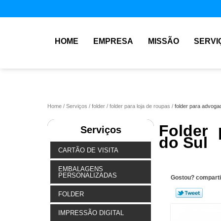
HOME
EMPRESA
MISSÃO
SERVI
Home
Serviços
folder
folder para loja de roupas
folder para advoga
Folder
Serviços
do Sul
CARTÃO DE VISITA
EMBALAGENS
PERSONALIZADAS
Gostou? comparti
FOLDER
IMPRESSÃO DIGITAL