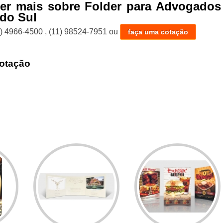
ber mais sobre Folder para Advogados
do Sul
1) 4966-4500
,
(11) 98524-7951
ou
faça uma cotação
otação