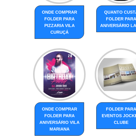
ONDE COMPRAR
QUANTO CUST
FOLDER PARA
FOLDER PAR
PIZZARIA VILA
ANIVERSÁRIO L
CURUÇÁ
ONDE COMPRAR
FOLDER PAR
FOLDER PARA
EVENTOS JOCK
ANIVERSÁRIO VILA
CLUBE
MARIANA