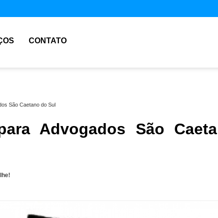
ÇOS
CONTATO
dos São Caetano do Sul
 para Advogados São Caet
lhe!