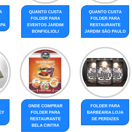
A
QUANTO CUSTA
QUANTO CUSTA
A
FOLDER PARA
FOLDER PARA
APA
EVENTOS JARDIM
RESTAURANTE
BONFIGLIOLI
JARDIM SÃO PAULO
A
ONDE COMPRAR
FOLDER PARA
EY
FOLDER PARA
BARBEARIA LOJA
RESTAURANTE
DE PERDIZES
BELA CINTRA