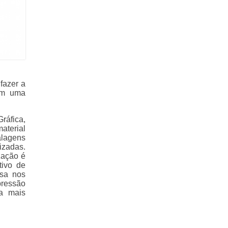
fazer a
ém uma
ráfica,
aterial
alagens
izadas.
zação é
tivo de
esa nos
pressão
ra mais