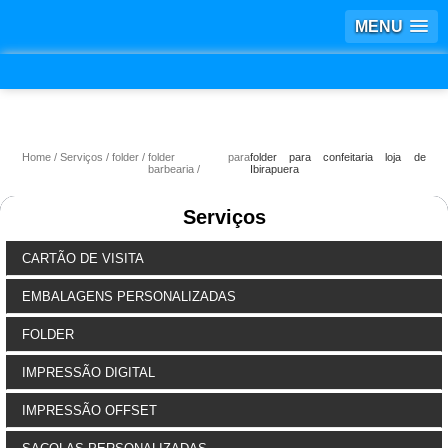
MENU
Home
Serviços
folder
folder para
folder para confeitaria loja de
barbearia
Ibirapuera
Serviços
CARTÃO DE VISITA
EMBALAGENS PERSONALIZADAS
FOLDER
IMPRESSÃO DIGITAL
IMPRESSÃO OFFSET