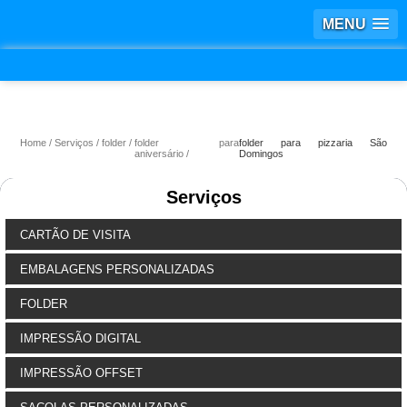
MENU
Home
Serviços
folder
folder para
folder para pizzaria São
aniversário
Domingos
Serviços
CARTÃO DE VISITA
EMBALAGENS PERSONALIZADAS
FOLDER
IMPRESSÃO DIGITAL
IMPRESSÃO OFFSET