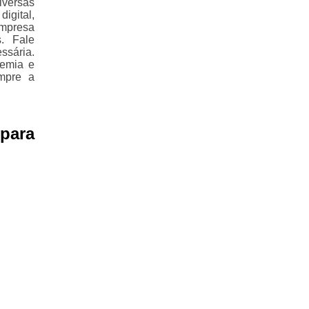
iversas
igital,
empresa
. Fale
ssária.
demia e
empre a
para