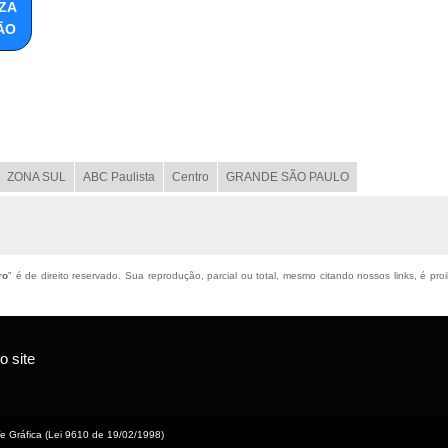
ZA
ÃO
ZONA SUL
ABC Paulista
Centro
GRANDE SÃO PAULO
ro
" é de direito reservado. Sua reprodução, parcial ou total, mesmo citando nossos links, é pro
 site
 Gráfica (Lei 9610 de 19/02/1998)