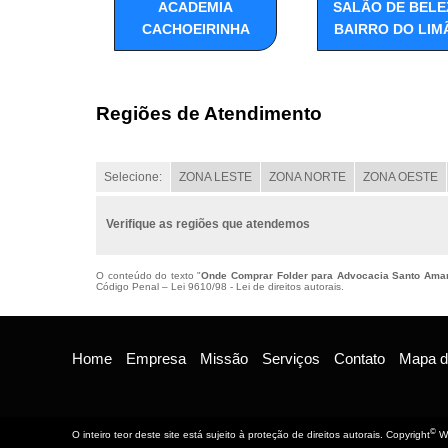
ACADEMIA
SALÃO DE BELE
CACHOEIRINHA
BAIRRO DO LIM
Regiões de Atendimento
Selecione:
ZONA LESTE
ZONA NORTE
ZONA OESTE
Verifique as regiões que atendemos
O conteúdo do texto "
Onde Comprar Folder para Advocacia Santo Ama
Código Penal –
Lei 9610/98 - Lei de direitos autorais
.
Home
Empresa
Missão
Serviços
Contato
Mapa do
©
O inteiro teor deste site está sujeito à proteção de direitos autorais. Copyright
We