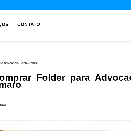
ÇOS
CONTATO
ara advocacia Santo Amaro
mprar Folder para Advoca
Amaro
lhe!