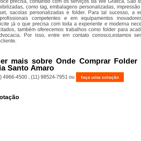
ocê precisa, contando com os serviços da We Gráfica. São d
ibilizadas, como tag, embalagens personalizadas, impressão d
set, sacolas personalizadas e folder. Para tal sucesso, a 
profissionais competentes e em equipamentos inovadores
icite já o que precisa com toda a experiente e moderna nece
citados, também oferecemos trabalhos como folder para aca
advocacia. Por isso, entre em contato conosco,estamos s
cliente.
ber mais sobre Onde Comprar Folder 
ia Santo Amaro
1) 4966-4500
,
(11) 98524-7951
ou
faça uma cotação
otação