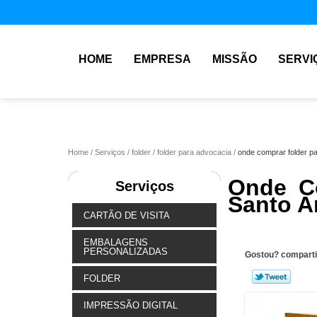
HOME
EMPRESA
MISSÃO
SERVI
Home
Serviços
folder
folder para advocacia
onde comprar folder p
Onde Co
Serviços
Santo 
CARTÃO DE VISITA
EMBALAGENS
PERSONALIZADAS
Gostou? comparti
FOLDER
IMPRESSÃO DIGITAL