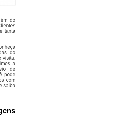
lém do
lientes
e tanta
Conheça
adas do
visita,
timos a
eio de
cê pode
mos com
 e saiba
gens