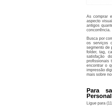
As comprar e
aspecto visua
antigos quant
concorrência.
Busca por co
os serviços 
segmento de pr
folder, tag, 
satisfação d
profissionais
encontrar o 
impressão digi
mais sobre no
Para s
Personal
Ligue para
(1