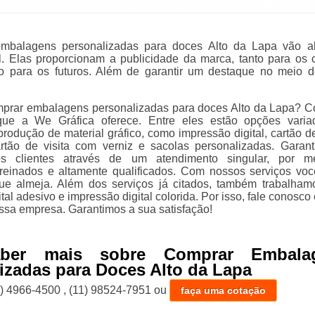
mbalagens personalizadas para doces Alto da Lapa vão a
l. Elas proporcionam a publicidade da marca, tanto para os c
o para os futuros. Além de garantir um destaque no meio d
mprar embalagens personalizadas para doces Alto da Lapa? 
que a We Gráfica oferece. Entre eles estão opções vari
odução de material gráfico, como impressão digital, cartão de 
cartão de visita com verniz e sacolas personalizadas. Garan
os clientes através de um atendimento singular, por m
 treinados e altamente qualificados. Com nossos serviços vo
que almeja. Além dos serviços já citados, também trabalha
tal adesivo e impressão digital colorida. Por isso, fale conosco
ssa empresa. Garantimos a sua satisfação!
aber mais sobre Comprar Embala
izadas para Doces Alto da Lapa
1) 4966-4500
,
(11) 98524-7951
ou
faça uma cotação