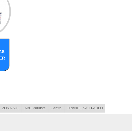
AS
ER
ZONA SUL
ABC Paulista
Centro
GRANDE SÃO PAULO