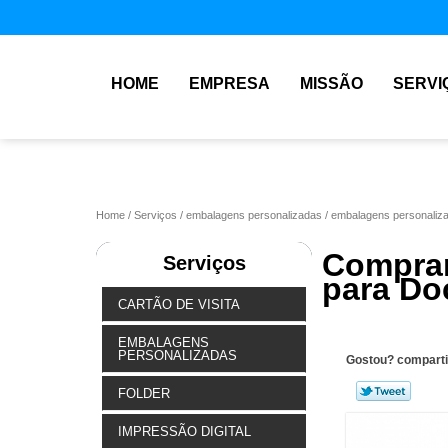
HOME
EMPRESA
MISSÃO
SERVI
Home
Serviços
embalagens personalizadas
embalagens personaliz
Compra
Serviços
para Do
CARTÃO DE VISITA
EMBALAGENS
PERSONALIZADAS
Gostou? comparti
FOLDER
IMPRESSÃO DIGITAL