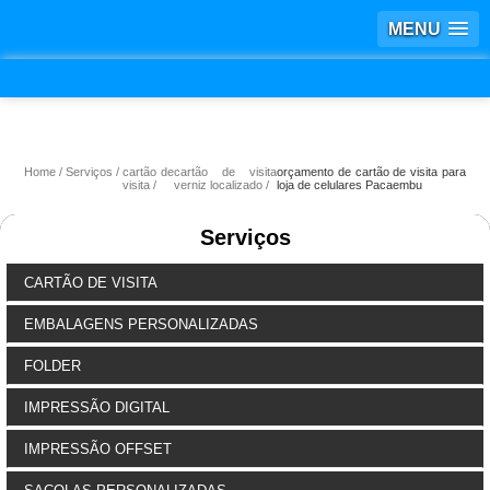
MENU
Home
Serviços
cartão de
cartão de visita
orçamento de cartão de visita para
visita
verniz localizado
loja de celulares Pacaembu
Serviços
CARTÃO DE VISITA
EMBALAGENS PERSONALIZADAS
FOLDER
IMPRESSÃO DIGITAL
IMPRESSÃO OFFSET