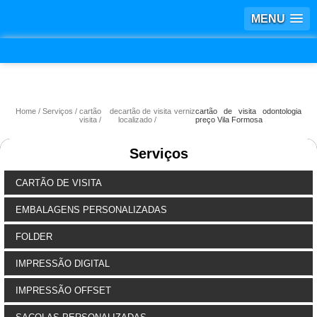
MENU
Home
Serviços
cartão de
cartão de visita verniz
cartão de visita odontologia
visita
localizado
preço Vila Formosa
Serviços
CARTÃO DE VISITA
EMBALAGENS PERSONALIZADAS
FOLDER
IMPRESSÃO DIGITAL
IMPRESSÃO OFFSET