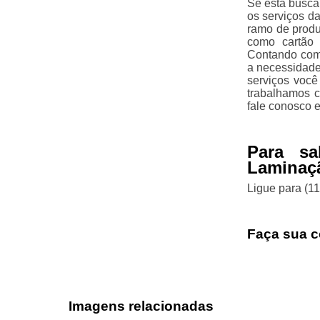
Se está busca
os serviços d
ramo de produ
como cartão d
Contando com 
a necessidade
serviços você
trabalhamos c
fale conosco 
Para sa
Laminaçã
Ligue para
(1
Faça sua c
Imagens relacionadas