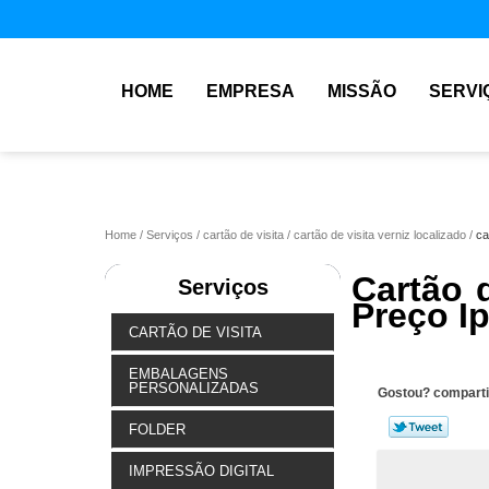
HOME
EMPRESA
MISSÃO
SERVI
Home
Serviços
cartão de visita
cartão de visita verniz localizado
ca
Cartão 
Serviços
Preço I
CARTÃO DE VISITA
EMBALAGENS
PERSONALIZADAS
Gostou? comparti
FOLDER
IMPRESSÃO DIGITAL