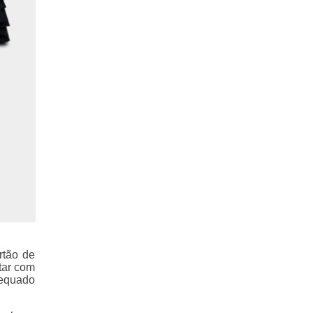
rtão de
tar com
dequado