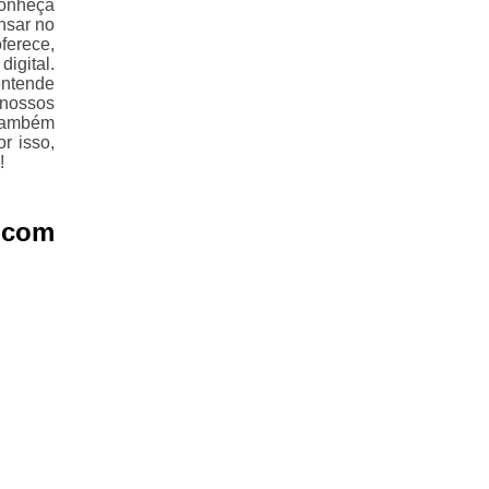
Conheça
nsar no
ferece,
igital.
entende
 nossos
 também
r isso,
!
 com