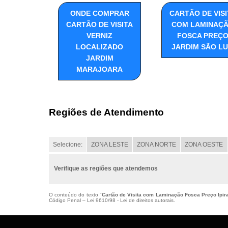
ONDE COMPRAR
CARTÃO DE VISI
CARTÃO DE VISITA
COM LAMINAÇ
VERNIZ
FOSCA PREÇ
LOCALIZADO
JARDIM SÃO LU
JARDIM
MARAJOARA
Regiões de Atendimento
Selecione:
ZONA LESTE
ZONA NORTE
ZONA OESTE
Verifique as regiões que atendemos
O conteúdo do texto "
Cartão de Visita com Laminação Fosca Preço Ipir
Código Penal –
Lei 9610/98 - Lei de direitos autorais
.