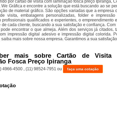
ndo por cartão de visita com laminação fosca preço Ipiranga, 
a We Gráfica e encontre a solução que está buscando ao se pe
ção de material gráfico. São opções variadas que a empresa o
e visita, embalagens personalizadas, folder e impressão d
profissionais qualificados e experientes, o empreendimento 
 de cada cliente, buscando a sua satisfação e confiança. Com
 pode encontrar o que almeja. Além dos serviços já citados,
om impressão digital adesivo e impressão digital colorida. Po
e saiba mais sobre nossa empresa. Garantimos a sua satisfação
ber mais sobre Cartão de Visita
o Fosca Preço Ipiranga
1) 4966-4500
,
(11) 98524-7951
ou
faça uma cotação
otação