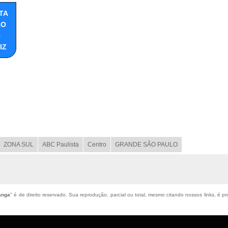
TA
ÃO
O
IZ
ZONA SUL
ABC Paulista
Centro
GRANDE SÃO PAULO
anga
" é de direito reservado. Sua reprodução, parcial ou total, mesmo citando nossos links, é pr